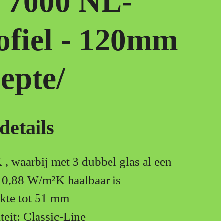
 7000 NL-
ofiel - 120mm
epte/
details
, waarbij met 3 dubbel glas al een
0,88 W/m²K haalbaar is
rkte tot 51 mm
teit: Classic-Line