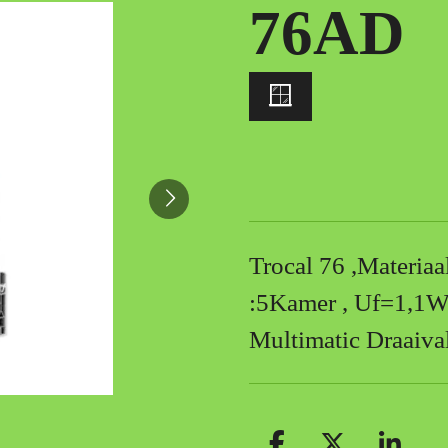
76AD
🪟
Trocal 76 ,Materia
:5Kamer , Uf=1,1W
Multimatic Draaival