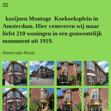
Ga
direct
kozijnen Montage Koekoeksplein in
naar
Amsterdam. Hier renoveren wij maar
de
liefst 210 woningen in een gemeentelijk
hoofdinhoud
monument uit 1919.
#renovatie #hout